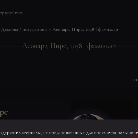
стрируйтесь
.
»
Демоны / полудемоны
»
Леонард Пирс, 1038 | фамильяр
Леонард Пирс, 1038 | фамильяр
1
рс
Р
одержит материалы, не предназначенные для просмотра пользоват