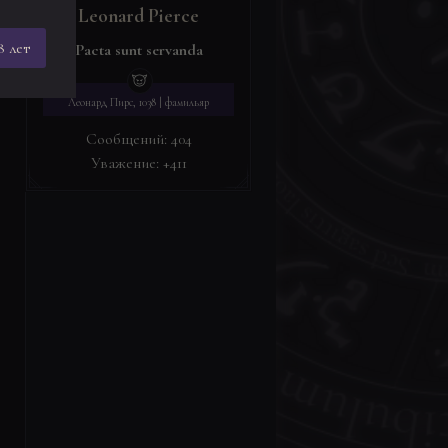
Leonard Pierce
8 лет
Pacta sunt servanda
Леонард Пирс, 1038 | фамильяр
Сообщений:
404
Уважение:
+411