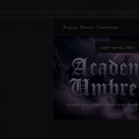
Форум
Поиск
Участники
март-июль, 2007г
тёмная академия | готическое фэнтез