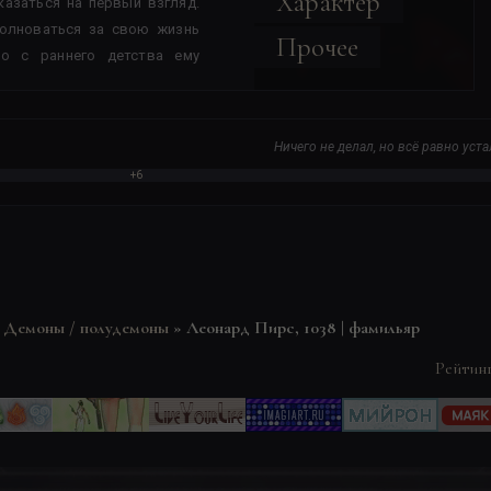
Характер
казаться на первый взгляд.
волноваться за свою жизнь
Прочее
Но с раннего детства ему
ла это не просто опция, а
сын архидемона он не имел
верстников это могло плохо
Ничего не делал, но всё равно уста
цию родителя. В общем,
+6
демону было предостаточно.
овки, бесконечные дуэли
а годом становились чем-то
учным. Но нельзя сказать,
счастен всё-таки в семье
ло гармонии в привычном
»
Демоны / полудемоны
»
Леонард Пирс, 1038 | фамильяр
я какая должна быть в семье
Рейтин
т Леонард заключил, когда
 лет. Это был мужчина,
 группа людей, обида была
 что он провёл ритуал и