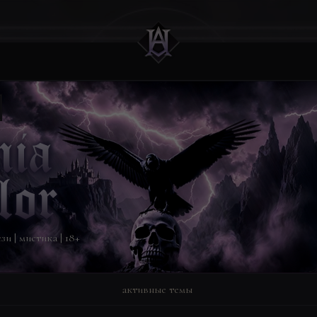
и | мистика | 18+
активные темы