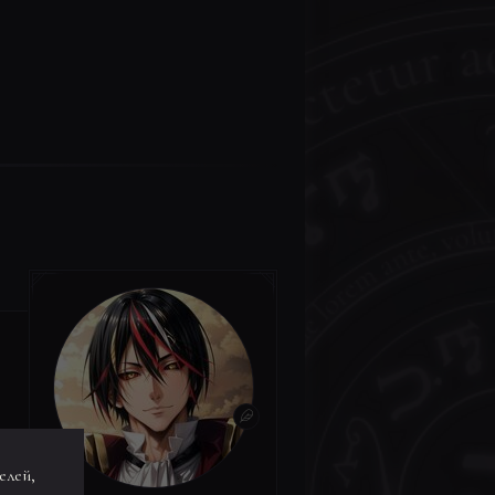
елей,