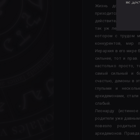
не дос
Жизнь довольно ст
приходится легче
действительно ли те
так уж легко? Демо
котором с трудом м
конкурентов, мир п
Иерархия в его мире 
сильнее, тот и прав
настолько просто, 
самый сильный и б
счастью, демоны в э
глупыми и нескольк
архидемонами, стали
слабый.
Леонарду (истинно
родители уже давным
повезло родитьс
архидемонов. Правда