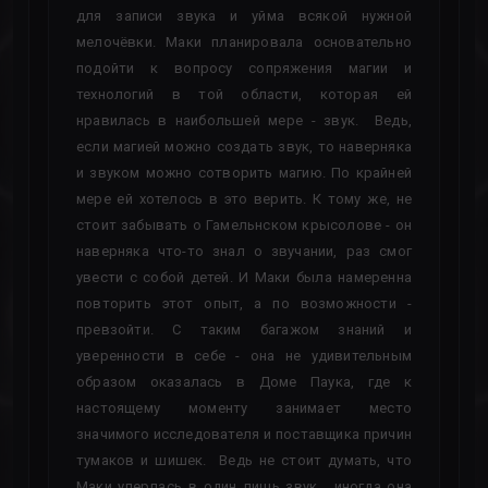
для записи звука и уйма всякой нужной
мелочёвки. Маки планировала основательно
подойти к вопросу сопряжения магии и
технологий в той области, которая ей
нравилась в наибольшей мере - звук. Ведь,
если магией можно создать звук, то наверняка
и звуком можно сотворить магию. По крайней
мере ей хотелось в это верить. К тому же, не
стоит забывать о Гамельнском крысолове - он
наверняка что-то знал о звучании, раз смог
увести с собой детей. И Маки была намеренна
повторить этот опыт, а по возможности -
превзойти. С таким багажом знаний и
уверенности в себе - она не удивительным
образом оказалась в Доме Паука, где к
настоящему моменту занимает место
значимого исследователя и поставщика причин
тумаков и шишек. Ведь не стоит думать, что
Маки уперлась в один лишь звук... иногда она