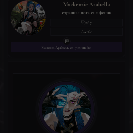
Mackenzie Arabella
странная нота симфонии
267
+160
Маккензи Арабелла, 20 | ученица [10]