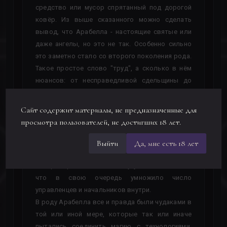
средство или мусор спрятанный под дорогой
ковёр. Из выше сказанного можно сделать
вывод, что Арабелла - настоящие святые или
даже ангелы, но это не так. Особенно сильно
это заметно стало со второго поколения рода.
Такое простое слово "труд", а сколько в нём
нюансов: от несправедливой сдельщины до
откровенно рабского распорядка. И чем глубже
копаешь, тем более страшные вещи
Сайт содержит материалы, не предназначенные для
открываются взору. Дело начавшееся с
просмотра пользователей, не достигших 18 лет.
маленького завода по производству
недорогого инструмента, вскоре превратилось
Выйти
Да, мне есть 18 лет
в промышленного монстра, которого
контролировать в одиночку уже невозможно,
что в свою очередь умножило число
управленцев и начальников внутри.
В роду Арабелла все и правда были чудаками в
той или иной мере, которые так или иначе
пытались соединить магию с технологиями.