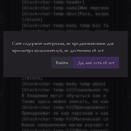
[block=char-temp-header]

[block=char-temp-name]Имя персонажа[/block
[block=char-temp-desc]Раса, возраст | учен
[/block]

[block=char-temp-body temp-bio fade]

Биография вашего персонажа, интересные фак
[/block]

Сайт содержит материалы, не предназначенные для
[block=char-temp-body temp-appearance fade
То, как ваш персонаж выглядит, его предпоч
просмотра пользователей, не достигших 18 лет.
Учитывайте также то, что основной визуал 
[/block]

Выйти
Да, мне есть 18 лет
[block=char-temp-body temp-character fade]
Характер вашего персонажа, несколько строк
[/block]

[block=char-temp-body temp-about fade]

[block=char-temp-h3]Социальное положение[/
В Академии могут обучаться как и обычные 
Также здесь можно описать, на каком направ
[block=char-temp-h3]Принадлежность к дому[
Принадлежит ли ваш персонаж к какому-либо
[block=char-temp-h3]Магическая специализац
Какое направление магии изучает персонаж и
[block=char-temp-h3]Общие навыки[/block]
