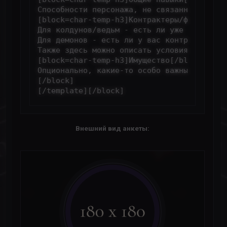
Способности персонажа, не связанные с маг
[block=char-temp-h3]Контрактеры/фамильяры[
Для колдунов/ведьм - есть ли уже у вас ка
Для демонов - есть ли у вас контрактеры, в
Также здесь можно описать условия вашей св
[block=char-temp-h3]Имущество[/block]

Опционально, какие-то особо важные предме
[/block]

[/template][/block]
Внешний вид анкеты: