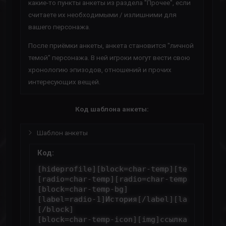
какие-то пункты анкеты из раздела "Прочее", если
считаете их необходимыми / излишними для
вашего персонажа.
После приёмки анкеты, анкета становится "личной
темой" персонажа. В ней игроки могут вести свою
хронологию эпизодов, отношений и прочих
интересующих вещей.
Код шаблона анкеты:
Шаблон анкеты
Код:
[hideprofile][block=char-temp][template]

[radio=char-temp][radio=char-temp][radio=c
[block=char-temp-bg]

[label=radio-1]История[/label][label=radi
[/block]

[block=char-temp-icon][img]ссылка_на_карти