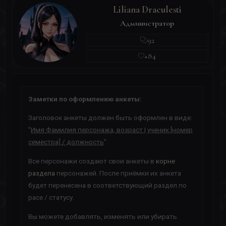
Liliana Draculesti
Администратор
92
+84
Заметки по оформлению анкеты:
Заголовок анкеты должен быть оформлен в виде:
"
Имя Фамилия персонажа, возраст | ученик [номер
семестра] / должность
".
Все персонажи создают свои анкеты в
корне
раздела
персонажей. После приёмки их анкета
будет перенесена в соответствующий раздел по
расе / статусу.
Вы можете добавлять, изменять или убирать